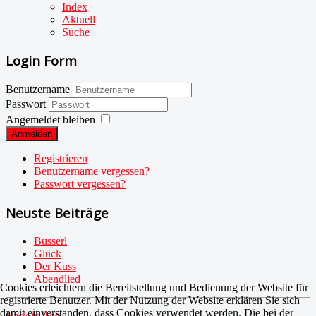
Index
Aktuell
Suche
Login Form
Benutzername
Passwort
Angemeldet bleiben
Anmelden
Registrieren
Benutzername vergessen?
Passwort vergessen?
Neuste Beiträge
Busserl
Glück
Der Kuss
Abendlied
Cookies erleichtern die Bereitstellung und Bedienung der Website für
registrierte Benutzer. Mit der Nutzung der Website erklären Sie sich
damit einverstanden, dass Cookies verwendet werden. Die bei der
Back to Top