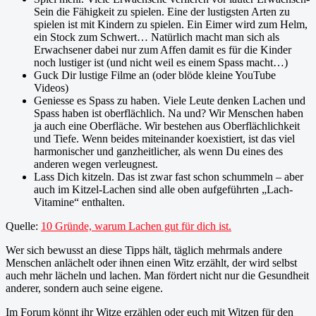
Sein die Fähigkeit zu spielen. Eine der lustigsten Arten zu
spielen ist mit Kindern zu spielen. Ein Eimer wird zum Helm,
ein Stock zum Schwert… Natürlich macht man sich als
Erwachsener dabei nur zum Affen damit es für die Kinder
noch lustiger ist (und nicht weil es einem Spass macht…)
Guck Dir lustige Filme an (oder blöde kleine YouTube
Videos)
Geniesse es Spass zu haben. Viele Leute denken Lachen und
Spass haben ist oberflächlich. Na und? Wir Menschen haben
ja auch eine Oberfläche. Wir bestehen aus Oberflächlichkeit
und Tiefe. Wenn beides miteinander koexistiert, ist das viel
harmonischer und ganzheitlicher, als wenn Du eines des
anderen wegen verleugnest.
Lass Dich kitzeln. Das ist zwar fast schon schummeln – aber
auch im Kitzel-Lachen sind alle oben aufgeführten „Lach-
Vitamine“ enthalten.
Quelle:
10 Gründe, warum Lachen gut für dich ist.
Wer sich bewusst an diese Tipps hält, täglich mehrmals andere
Menschen anlächelt oder ihnen einen Witz erzählt, der wird selbst
auch mehr lächeln und lachen. Man fördert nicht nur die Gesundheit
anderer, sondern auch seine eigene.
Im Forum könnt ihr Witze erzählen oder euch mit Witzen für den