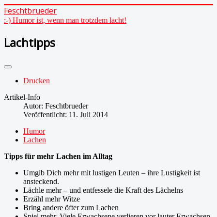
Feschtbrueder
:-) Humor ist, wenn man trotzdem lacht!
Lachtipps
Drucken
Artikel-Info
Autor:
Feschtbrueder
Veröffentlicht: 11. Juli 2014
Humor
Lachen
Tipps für mehr Lachen im Alltag
Umgib Dich mehr mit lustigen Leuten – ihre Lustigkeit ist
ansteckend.
Lächle mehr – und entfessele die Kraft des Lächelns
Erzähl mehr Witze
Bring andere öfter zum Lachen
Spiel mehr. Viele Erwachsene verlieren vor lauter Erwachsen-