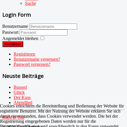
Suche
Login Form
Benutzername
Passwort
Angemeldet bleiben
Anmelden
Registrieren
Benutzername vergessen?
Passwort vergessen?
Neuste Beiträge
Busserl
Glück
Der Kuss
Abendlied
Cookies erleichtern die Bereitstellung und Bedienung der Website für
registrierte Benutzer. Mit der Nutzung der Website erklären Sie sich
damit einverstanden, dass Cookies verwendet werden. Die bei der
Back to Top
Registrierung eingegebenen Daten werden nur für die
Benutzeridentifikation und ausschliesslich in den Foren verwendet.
© 2026 Feschtbrueder